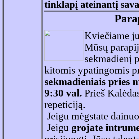
tinklapį ateinantį sava
Para
Kviečiame ju
Mūsų parapij
sekmadienį pe
kitomis ypatingomis 
sekmadieniais pries m
9:30 val.
Prieš Kalėdas
repeticiją.
Jeigu mėgstate dainuot
Jeigu
grojate intrum