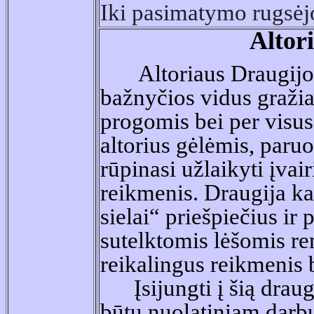
Iki pasimatymo rugsėjo
Altor
Altoriaus Draugijos 
bažnyčios vidus graži
progomis bei per visus
altorius gėlėmis, paruoš
rūpinasi užlaikyti įvair
reikmenis. Draugija k
sielai“ priešpiečius ir
sutelktomis lėšomis re
reikalingus reikmenis 
Įsijungti į šią draugi
būtų nuolatiniam darbui