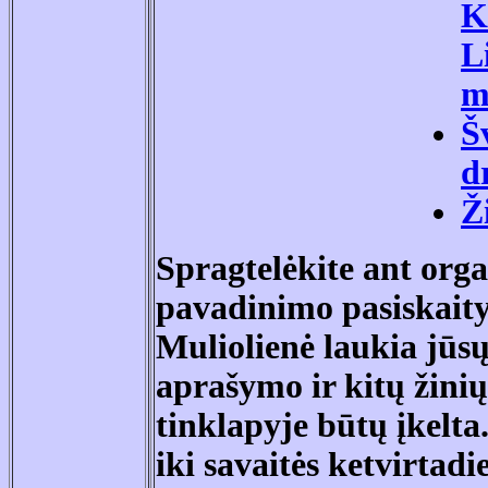
K
L
m
Š
d
Ž
Spragtel
ėkite ant orga
pavadinimo pasiskait
Muliolienė laukia jūs
aprašymo ir kitų žinių
tinklapyje būtų įkelta.
iki savaitės ketvirtadie