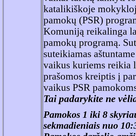
katalikiškoje mokykloj
pamokų (PSR) programą
Komuniją reikalinga la
pamokų programą. Sut
suteikiamas aštuntame 
vaikus kuriems reikia 
prašomos kreiptis į par
vaikus PSR pamokoms
Tai padarykite ne vėli
Pamokos
1 iki 8 skyri
sekmadieniais nuo 10: