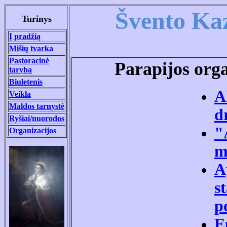
Švento Kaz
Turinys
Į pradžią
Mišių tvarka
Pastoracinė
Parapijos o
rga
taryba
Biuletenis
A
Veikla
Maldos tarnyst
ė
d
Ryšiai/nuorodos
"
Organizacijos
m
A
s
p
E