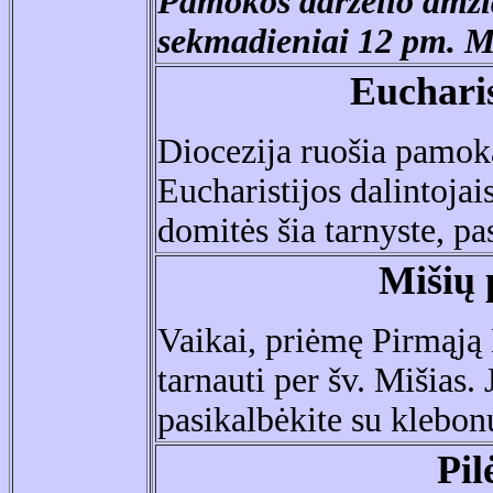
Pamokos darželio amži
sekmadieniai 12 pm. Mi
Euchari
Diocezija ruošia pamoka
Eucharistijos dalintojais
domitės šia tarnyste, pa
Mišių
Vaikai, priėmę Pirmąją
tarnauti per šv. Mišias. 
pasikalbėkite su klebon
Pi