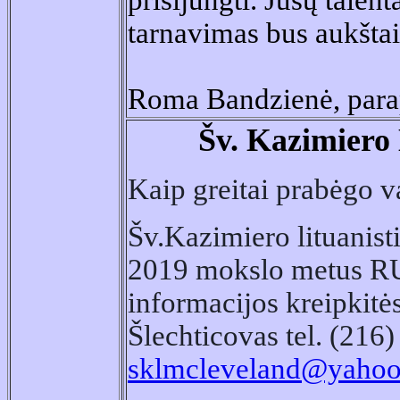
prisijungti. Jūsų talent
tarnavimas bus aukštai 
Roma Bandzienė, parap
Šv. Kazimiero 
Kaip greitai prabėgo va
Šv.Kazimiero lituanis
2019 mokslo metus RU
informacijos kreipkit
Šlechticovas tel. (216
sklmcleveland@yaho