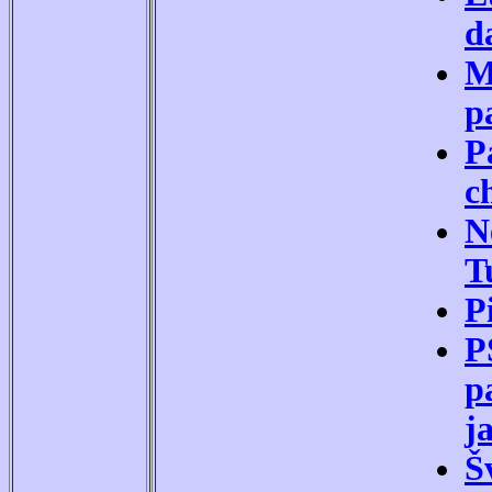
d
M
p
P
c
N
T
P
P
p
j
Š