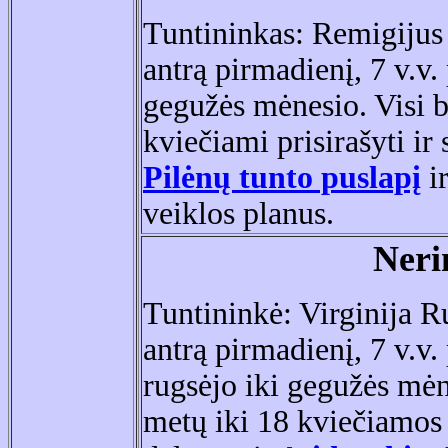
Tuntininkas: Remigijus
antrą pirmadienį, 7 v.v. 
gegužės mėnesio. Visi 
kvie
čiami prisirašyti ir
Pilėnų tunto puslapį
i
veiklos planus.
Neri
Tuntininkė: Virginija R
antrą pirmadienį, 7 v.v.
rugsėjo iki gegužės mė
met
ų iki
18 kvie
čiamos 