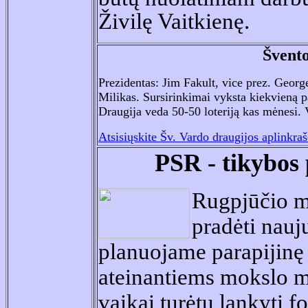
Živilę Vaitkienę.
Švent
Prezidentas: Jim Fakult, vice prez. Georg
Milikas. Sursirinkimai vyksta kiekvieną p
Draugija veda 50-50 loteriją kas mėnesi. Vi
Atsisi
ųskite Šv. Vardo draugijos aplinkraš
PSR
- tikybos
Rugpjūčio m
pradėti nauj
planuojame parapijinę
ateinantiems mokslo 
vaikai turėtų lankyti 